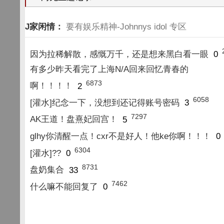
J家闲情：
要有娱乐精神-Johnnys idol 专区
因为拉稀解散，感慨万千，还是想来黑白看一眼
0
有多少昨天看完了上海N/A回来回忆青春的
6873
啊！！！！
2
6058
[灌水]纪念一下，没想到还记得账号密码
3
7297
AK王道！盘熹妃回宫！
5
glhy你清醒一点！cxr不是好人！他ke你啊！！！
0
6304
[灌水]??
0
8731
盘奶集合
33
7462
什么嘛不能回复了
0