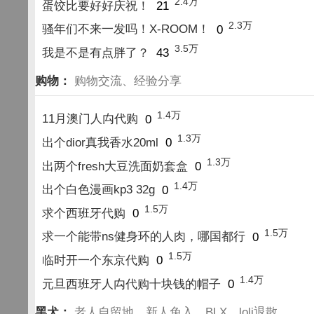
2.4万
蛋饺比要好好庆祝！
21
2.3万
骚年们不来一发吗！X-ROOM！
0
3.5万
我是不是有点胖了？
43
购物：
购物交流、经验分享
1.4万
11月澳门人禸代购
0
1.3万
出个dior真我香水20ml
0
1.3万
出两个fresh大豆洗面奶套盒
0
1.4万
出个白色漫画kp3 32g
0
1.5万
求个西班牙代购
0
1.5万
求一个能带ns健身环的人肉，哪国都行
0
1.5万
临时开一个东京代购
0
1.4万
元旦西班牙人禸代购十块钱的帽子
0
黑犬：
老人自留地，新人免入，BLX、loli退散