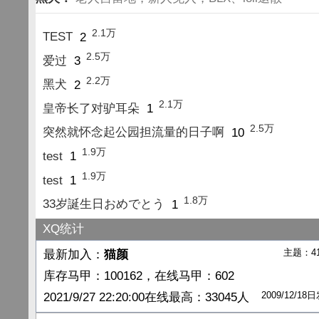
2.1万
TEST
2
2.5万
爱过
3
2.2万
黑犬
2
2.1万
皇帝长了对驴耳朵
1
2.5万
突然就怀念起公园担流量的日子啊
10
1.9万
test
1
1.9万
test
1
1.8万
33岁誕生日おめでとう
1
XQ统计
主题：4
最新加入：
猫颜
库存马甲：100162，在线马甲：602
2009/12/1
2021/9/27 22:20:00在线最高：33045人