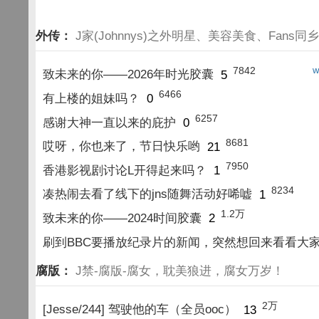
外传：
J家(Johnnys)之外明星、美容美食、Fans同
7842
w
致未来的你——2026年时光胶囊
5
6466
有上楼的姐妹吗？
0
6257
感谢大神一直以来的庇护
0
8681
哎呀，你也来了，节日快乐哟
21
7950
香港影视剧讨论L开得起来吗？
1
8234
凑热闹去看了线下的jns随舞活动好唏嘘
1
1.2万
致未来的你——2024时间胶囊
2
刷到BBC要播放纪录片的新闻，突然想回来看看大
腐版：
J禁-腐版-腐女，耽美狼进，腐女万岁！
2万
[Jesse/244] 驾驶他的车（全员ooc）
13