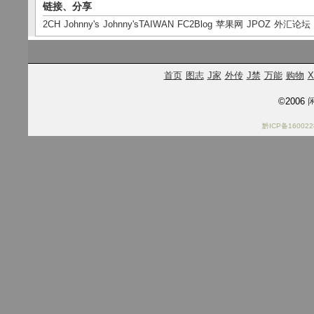
链接、分享
2CH
Johnny's
Johnny'sTAIWAN
FC2Blog
苹果网
JPOZ
外汇论坛
首页
图志
J家
外传
J禁
万能
购物
X
©2006
闲
黔ICP备160022