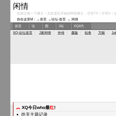
闲情
别放过每一个楼主！尤其是乱开贴的M型楼主，尽管TX！尽管S！
你在这里M：→
首页
→
论坛-首页
→
闲情
首页
论
图
J站
XQ4代
XQ-论坛首页
J家闲情
外传
腐版
站务
万能
Jo
︽
XQ今日who最
红
!
尚无主题记录