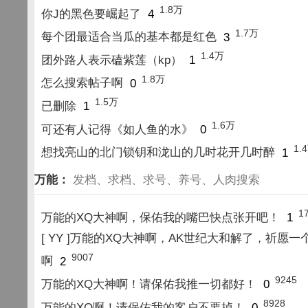
1.8万
你J的黑色要崛起了
4
1.7万
每个团最适合当瓜的基本都是红色
3
1.4万
团外路人表示磕紫莲（kp）
1
1.8万
怎么搜索帖子啊
0
1.5万
已删除
1
1.6万
可还有人记得《如人鱼的水》
0
1.
想找亮山的北门锁钥和泷山的几时花开几时醉
1
万能：
发档、求档、求号、养号、人肉搜索
1
万能的XQ大神啊，保佑我的嘴巴快点张开吧！
1
[ YY ]万能的XQ大神啊，AK世纪大和解了，祈愿一
9007
啊
2
9245
万能的XQ大神啊！请保佑我推一切都好！
0
8928
万能的XQ啊！请保佑我的客户不要掉！
0