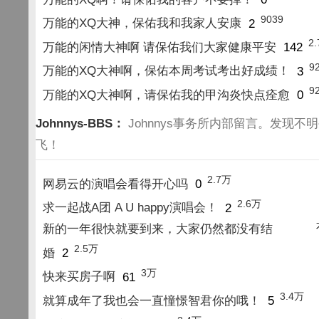
9039
万能的XQ大神，保佑我和我家人安康
2
2
万能的闲情大神啊 请保佑我们大家健康平安
142
9
万能的XQ大神啊，保佑本周考试考出好成绩！
3
9
万能的XQ大神啊，请保佑我的甲沟炎快点痊愈
0
Johnnys-BBS：
Johnnys事务所内部留言。发现不
飞！
2.7万
网易云的演唱会看得开心吗
0
2.6万
求一起战A团 A U happy演唱会！
2
新的一年很快就要到来，大家仍然都没有结
2.5万
婚
2
3万
快来买房子啊
61
3.4万
就算成年了我也会一直憧憬智君你的哦！
5