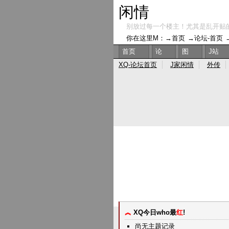
闲情
别放过每一个楼主！尤其是乱开贴
你在这里M：→
首页
→
论坛-首页
首页
论
图
J站
XQ-论坛首页
J家闲情
外传
︽
XQ今日who最
红
!
尚无主题记录