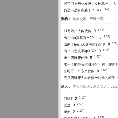
骚年们不来一发吗！X-ROOM！
0
3.5万
我是不是有点胖了？
43
购物：
购物交流、经验分享
1.4万
11月澳门人禸代购
0
1.3万
出个dior真我香水20ml
0
1.3
出两个fresh大豆洗面奶套盒
0
1.4万
出个白色漫画kp3 32g
0
1.5万
求个西班牙代购
0
求一个能带ns健身环的人肉，哪国
1.5万
临时开一个东京代购
0
元旦西班牙人禸代购十块钱的帽子
黑犬：
老人自留地，新人免入，BLX、l
2.1万
TEST
2
2.5万
爱过
3
2.3万
黑犬
2
2.1万