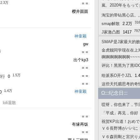
2.3万
= =
嵐、2020年をもっ
万
樱井圆圆
19万
イトで
1117
淘宝的带钻黑心店。
31
smap解散
2.2万
79
J家激凸图
1417
神童颖
SMAP是J家最大的
gw
金虎靓同学现在在上
万
= =
啊啊啊啊啊啊啊~~~
出个kp3
评比！黑黑为了黑ID
101万
= =
39万
实”？
2707
1.5万
给派系O开个JZL
1.
= =
都行
0
= =
这些天托腮思考的奇
1.4万
神童颖
0
Ω:::纪念日:::
oli退散
哎呀，你也来了，节
「平成」再见，你好
= =
祝贺KP出道！おめ
有缘再饭
Ｖ６長野博がパパに
= =
Ｖ６森田剛と宮沢り
1.2万
産
21