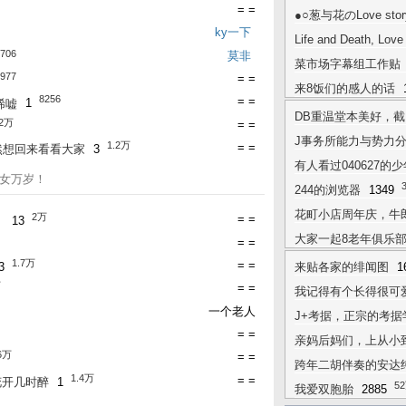
= =
21万
流…
1362
●○葱与花のLove stor
ky一下
Life and Death, Love
706
莫非
菜市场字幕组工作贴（
977
= =
来8饭们的感人的话
万
8256
= =
唏嘘
1
DB重温堂本美好，截
.2万
= =
J事务所能力与势力分
1.2万
= =
然想回来看看大家
3
有人看过040627
腐女万岁！
244的浏览器
1349
花町小店周年庆，牛
2万
= =
）
13
大家一起8老年俱乐
= =
1.7万
= =
3
来贴各家的绯闻图
1
万
= =
我记得有个长得很可
一个老人
J+考据，正宗的考据
= =
亲妈后妈们，上从小
6万
= =
跨年二胡伴奏的安达
1.4万
= =
花开几时醉
1
5
我爱双胞胎
2885