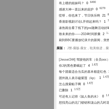
6490
有上楼的姐妹吗？
0
6279
感谢大神一直以来的庇护
0
8
哎呀，你也来了，节日快乐哟
21
7
香港影视剧讨论L开得起来吗？
1
凑热闹去看了线下的jns随舞活动好
1
致未来的你——2024时间胶囊
2
刷到BBC要播放纪录片的新闻，突
腐版：
J禁-腐版-腐女，耽美狼进，
[Jesse/244] 驾驶他的车（全员ooc
1.8万
你J的黑色要崛起了
4
每个团最适合当瓜的基本都是红色
1.4
团外路人表示磕紫莲（kp）
1
1.8万
怎么搜索帖子啊
0
1.5万
已删除
1
1.
可还有人记得《如人鱼的水》
0
想找亮山的北门锁钥和泷山的几时