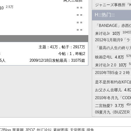
两人三组担
ジャニーズ事務所『Ki
1.8万
告
75
2.5万
= =
10
3.1万
ー
196
H:::热门:::
= =
= =
「BANDAGE」赤
= =
1043
来讨论Jr
10万
万
2012年1月期月9
主题：41万，帖子：2917万
「最高の人生の終り
639万
RS）
4502
3
今帖：1，昨帖2
582万
57
楼
1491
映画②号L
4.8万
45人
2009/12/18日发帖最高：31075篇
来讨论Jr 2.0
10万
2010年TBS金２
477万
万
是不是所有约在KF
お父さん去哪儿
4.8
2010年冬月九「CODE 
45
二宮熱愛?
3.7万
09夏月九《BUZZE
446万
楼
3.4万
C2Blog
苹果网
JPOZ
外汇论坛
素材图库
天堂图库
摸鱼