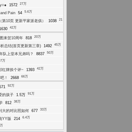
27万
y○●
1572
5.6万
 and Pain
54
21
第10页 更新平家派老俱）
1038
42万
1630
20万
图来贺10周年
818
45万
析总结(首页更新第三章)
1492
50万
的少年队上堂本兄弟吗？
8837
37万
42万
郎红牌挨个评~
1393
66万
部吧！
2668
92万
671
91万
爱的孩子
1.5万
38万
学
812
33万
到大的对比照如何
677
6.4万
纯YY版
214
2万