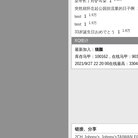
皇帝长了对驴耳朵
1
突然就怀念起公园担流量的日子啊
1.9万
test
1
1.9万
test
1
1.8万
33岁誕生日おめでとう
1
XQ统计
最新加入：
猫颜
库存马甲：100162，在线马甲：90
2021/9/27 22:20:00在线最高：330
链接、分享
2CH
Johnny's
Johnny'sTAIWAN
F