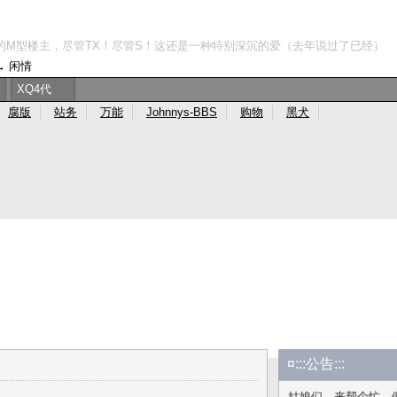
的M型楼主，尽管TX！尽管S！这还是一种特别深沉的爱（去年说过了已经）
→
闲情
XQ4代
腐版
站务
万能
Johnnys-BBS
购物
黑犬
¤:::公告:::
姑娘们，来帮个忙，假