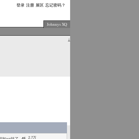
登录
注册
展区
忘记密码？
Johnnys XQ
↓
2.7万
如xq挂了
45