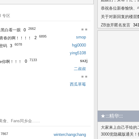
恭祝各位新春愉快、
l 专区
关于对新回复的楼层
ZB放开匿名发言
34
2662
= =
来黑白看一眼
0
6895
smop
忆青春的啊！！！！
2
6078
hgj0000
密码
3
ying5108
7133
sxzj
ke你啊！！！
0
二叔叔
= =
西瓜草莓
★:::精华:::
容美食、Fans同乡会……
大家来上自己手绘的二
7867
3000党隐藏版通关
winterchangchang