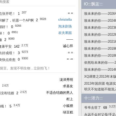
肉搜索
Ю:::飘蓝:::
207
= =
点张开吧！
1
致未来的你——202
9028
christella
大和解了，祈愿一个AP啊
2
致未来的你——202
9266
泡沫剧场
都好！
0
致未来的你——202
8951
农夫果园
掉！
0
致未来的你——202
9080
——
康
2
致未来的你——202
2.7万
诚心拜
健康平安
142
致未来的你——201
9273
= =
出好成绩！
3
致未来的你——201
9300
= -=
炎快点痊愈
0
依然给未来的你——2
所内部留言。发现不明生物，立刻拍飞！
致未来的你——201
XQ调查之2013年末
泷泽秀明
2013年国庆团 电源
2.6万
求基友
明天不知道能不能混入A
2.5万
不适合结婚的男人
都没有结婚
2
1.9万
～
51
╋:::潜力:::
村上
3.4万
小狐狸
的哦！
5
3.2万
爷爷去世了
69
绿豆糕
永远不会对父母/手足/亲