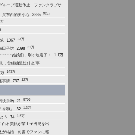
てグループ活動休止 ファンクラブサ
92万
。买东西的要小心
3885
6万
万
23万
败笔
1067
31万
海田子坊
2098
~~~~~~姑娘们，刚才地震了！
1.1万
OL，曾经编造过什么“事
143万
4万
12万
怪事情
737
8706
日快乐哟
21
1.3万
「令和」
32
1.5万
でとう
74
！白石美帆が第１子男児を出
えが結婚 封書でファンに報