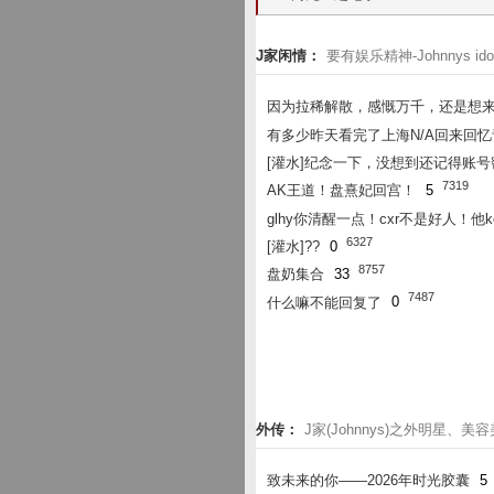
J家闲情：
要有娱乐精神-Johnnys ido
因为拉稀解散，感慨万千，还是想
有多少昨天看完了上海N/A回来回
[灌水]纪念一下，没想到还记得账号
7319
AK王道！盘熹妃回宫！
5
glhy你清醒一点！cxr不是好人！他
6327
[灌水]??
0
8757
盘奶集合
33
7487
什么嘛不能回复了
0
外传：
J家(Johnnys)之外明星、美
致未来的你——2026年时光胶囊
5