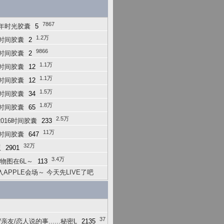
7867
6年时光胶囊
5
1.2万
4时间胶囊
2
9866
3时间胶囊
2
1.1万
2时间胶囊
12
1.1万
1时间胶囊
12
1.5万
9时间胶囊
34
1.8万
8时间胶囊
65
2.5万
016时间胶囊
233
11万
4时间胶囊
647
32万
版
2901
3.4万
实物图在6L～
113
PPLE会场～ 今天先LIVE了吧
37
友/恋人说的事......秘密L
2135