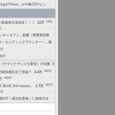
ng＆Prince』が今春CDデビュ
1161
西仁映画初主演決定！！！
11万
万
「ラッキーセブン」剧楼（禁黑禁掐禁
方～エンディングプランナー～」剧
6万
553万
２時 《ヤマトナデシコ七変化》讨论楼
3
463万
C的相亲都注定了悲剧？
3.4万
459万
万
457万
BLUE 2nd season」
1.7万
4万
R BEAT～崖沿的英雄～》剧情讨论