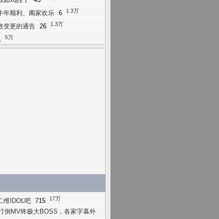
1.3万
牛年顺利、阖家欢乐
6
1.3万
数变更的通告
26
5万
1
17万
维IDOL吧
715
！打倒MV终极大BOSS，各家字幕外