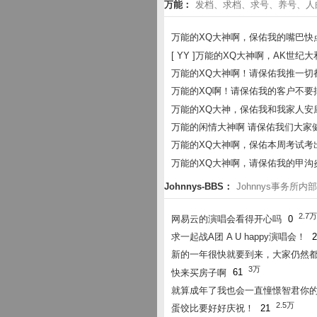
万能：
发档、求档、求号、养号、人
万能的XQ大神啊，保佑我的嘴巴快
[ YY ]万能的XQ大神啊，AK世纪
万能的XQ大神啊！请保佑我推一切
万能的XQ啊！请保佑我的客户不要
万能的XQ大神，保佑我和我家人安
万能的闲情大神啊 请保佑我们大家
万能的XQ大神啊，保佑本周考试考
万能的XQ大神啊，请保佑我的甲沟
Johnnys-BBS：
Johnnys事务
2.7万
网易云的演唱会看得开心吗
0
求一起战A团 A U happy演唱会！
2
新的一年很快就要到来，大家仍然
3万
快来买房子啊
61
就算成年了我也会一直憧憬智君你
2.5万
蛋饺比要好好庆祝！
21