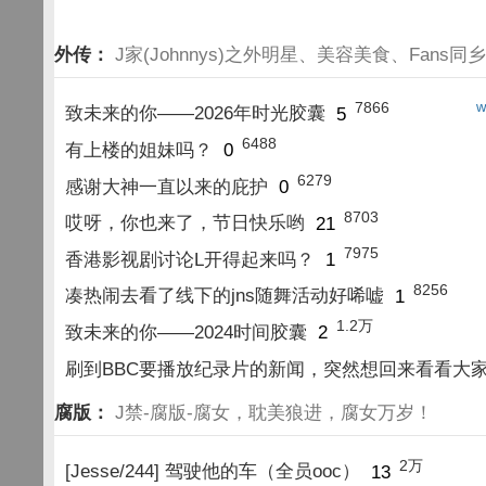
外传：
J家(Johnnys)之外明星、美容美食、Fans同
7866
w
致未来的你——2026年时光胶囊
5
6488
有上楼的姐妹吗？
0
6279
感谢大神一直以来的庇护
0
8703
哎呀，你也来了，节日快乐哟
21
7975
香港影视剧讨论L开得起来吗？
1
8256
凑热闹去看了线下的jns随舞活动好唏嘘
1
1.2万
致未来的你——2024时间胶囊
2
刷到BBC要播放纪录片的新闻，突然想回来看看大
腐版：
J禁-腐版-腐女，耽美狼进，腐女万岁！
2万
[Jesse/244] 驾驶他的车（全员ooc）
13