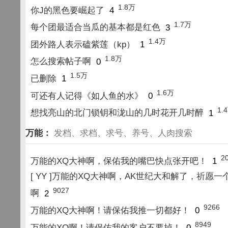
1.8万
你J的黑色要崛起了
4
1.7万
每个团最适合当瓜的基本都是红色
3
1.4万
团外路人表示磕紫莲（kp）
1
1.8万
怎么搜索帖子啊
0
1.5万
已删除
1
1.6万
可还有人记得《如人鱼的水》
0
1.
想找亮山的北门锁钥和泷山的几时花开几时醉
1
万能：
发档、求档、求号、养号、人肉搜索
2
万能的XQ大神啊，保佑我的嘴巴快点张开吧！
1
[ YY ]万能的XQ大神啊，AK世纪大和解了，祈愿一
9027
啊
2
9266
万能的XQ大神啊！请保佑我推一切都好！
0
8949
万能的XQ啊！请保佑我的客户不要掉！
0