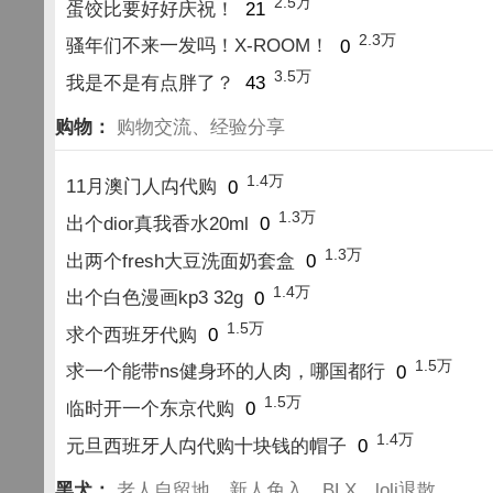
2.5万
蛋饺比要好好庆祝！
21
2.3万
骚年们不来一发吗！X-ROOM！
0
3.5万
我是不是有点胖了？
43
购物：
购物交流、经验分享
1.4万
11月澳门人禸代购
0
1.3万
出个dior真我香水20ml
0
1.3万
出两个fresh大豆洗面奶套盒
0
1.4万
出个白色漫画kp3 32g
0
1.5万
求个西班牙代购
0
1.5万
求一个能带ns健身环的人肉，哪国都行
0
1.5万
临时开一个东京代购
0
1.4万
元旦西班牙人禸代购十块钱的帽子
0
黑犬：
老人自留地，新人免入，BLX、loli退散