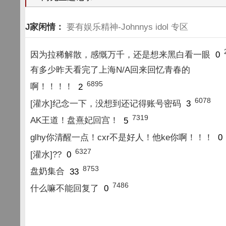
J家闲情：
要有娱乐精神-Johnnys idol 专区
因为拉稀解散，感慨万千，还是想来黑白看一眼
0
有多少昨天看完了上海N/A回来回忆青春的
6895
啊！！！！
2
6078
[灌水]纪念一下，没想到还记得账号密码
3
7319
AK王道！盘熹妃回宫！
5
glhy你清醒一点！cxr不是好人！他ke你啊！！！
0
6327
[灌水]??
0
8753
盘奶集合
33
7486
什么嘛不能回复了
0