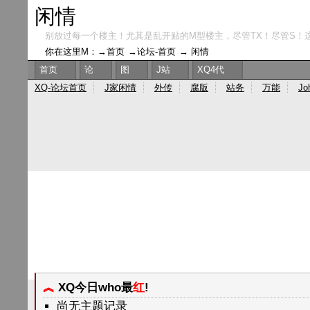
闲情
别放过每一个楼主！尤其是乱开贴的M型楼主，尽管TX！尽管S！
你在这里M：→
首页
→
论坛-首页
→
闲情
首页
论
图
J站
XQ4代
XQ-论坛首页
J家闲情
外传
腐版
站务
万能
Jo
︽
XQ今日who最
红
!
尚无主题记录