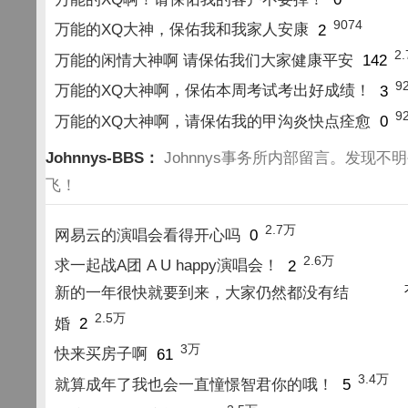
9074
万能的XQ大神，保佑我和我家人安康
2
2
万能的闲情大神啊 请保佑我们大家健康平安
142
9
万能的XQ大神啊，保佑本周考试考出好成绩！
3
9
万能的XQ大神啊，请保佑我的甲沟炎快点痊愈
0
Johnnys-BBS：
Johnnys事务所内部留言。发现不
飞！
2.7万
网易云的演唱会看得开心吗
0
2.6万
求一起战A团 A U happy演唱会！
2
新的一年很快就要到来，大家仍然都没有结
2.5万
婚
2
3万
快来买房子啊
61
3.4万
就算成年了我也会一直憧憬智君你的哦！
5