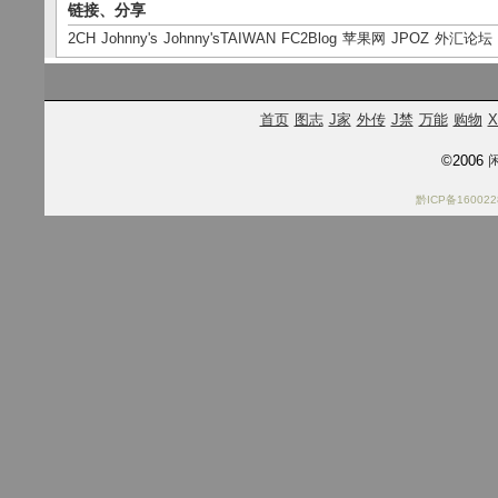
链接、分享
2CH
Johnny's
Johnny'sTAIWAN
FC2Blog
苹果网
JPOZ
外汇论坛
首页
图志
J家
外传
J禁
万能
购物
X
©2006
闲
黔ICP备160022