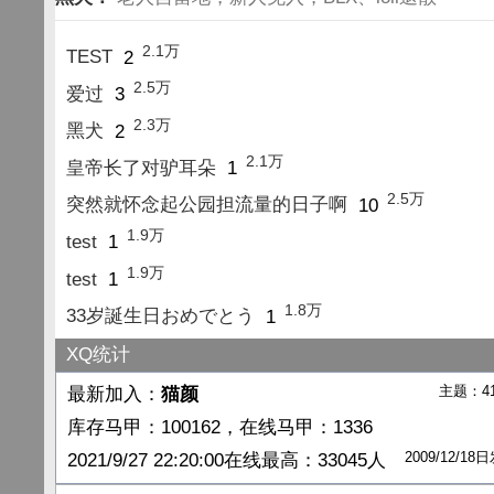
2.1万
TEST
2
2.5万
爱过
3
2.3万
黑犬
2
2.1万
皇帝长了对驴耳朵
1
2.5万
突然就怀念起公园担流量的日子啊
10
1.9万
test
1
1.9万
test
1
1.8万
33岁誕生日おめでとう
1
XQ统计
主题：4
最新加入：
猫颜
库存马甲：100162，在线马甲：1336
2009/12/1
2021/9/27 22:20:00在线最高：33045人