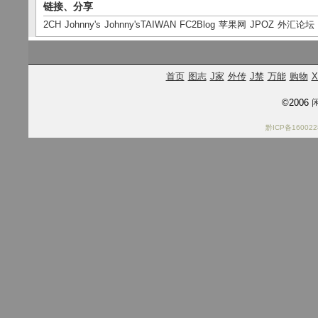
链接、分享
2CH
Johnny's
Johnny'sTAIWAN
FC2Blog
苹果网
JPOZ
外汇论坛
首页
图志
J家
外传
J禁
万能
购物
X
©2006
闲
黔ICP备160022