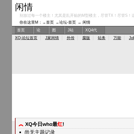
闲情
别放过每一个楼主！尤其是乱开贴的M型楼主，尽管TX！尽管S！
你在这里M：→
首页
→
论坛-首页
→
闲情
首页
论
图
J站
XQ4代
XQ-论坛首页
J家闲情
外传
腐版
站务
万能
Jo
︽
XQ今日who最
红
!
尚无主题记录