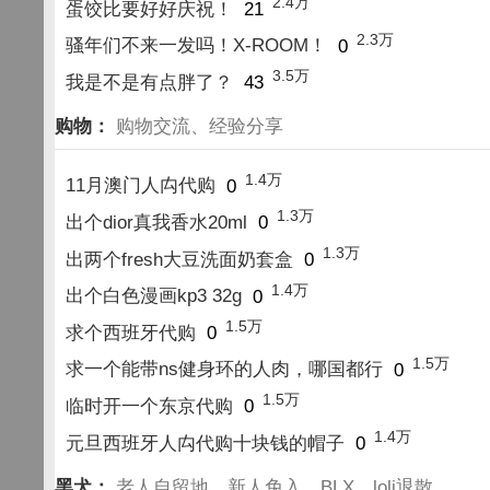
2.4万
蛋饺比要好好庆祝！
21
2.3万
骚年们不来一发吗！X-ROOM！
0
3.5万
我是不是有点胖了？
43
购物：
购物交流、经验分享
1.4万
11月澳门人禸代购
0
1.3万
出个dior真我香水20ml
0
1.3万
出两个fresh大豆洗面奶套盒
0
1.4万
出个白色漫画kp3 32g
0
1.5万
求个西班牙代购
0
1.5万
求一个能带ns健身环的人肉，哪国都行
0
1.5万
临时开一个东京代购
0
1.4万
元旦西班牙人禸代购十块钱的帽子
0
黑犬：
老人自留地，新人免入，BLX、loli退散