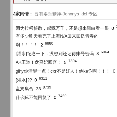
J家闲情：
要有娱乐精神-Johnnys idol 专区
因为拉稀解散，感慨万千，还是想来黑白看一眼
0
有多少昨天看完了上海N/A回来回忆青春的
6880
啊！！！！
2
6064
[灌水]纪念一下，没想到还记得账号密码
3
7304
AK王道！盘熹妃回宫！
5
glhy你清醒一点！cxr不是好人！他ke你啊！！！
0
6311
[灌水]??
0
8739
盘奶集合
33
7469
什么嘛不能回复了
0