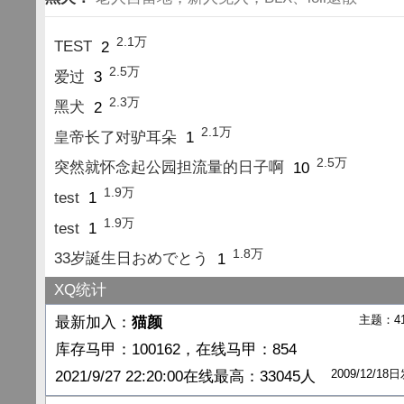
2.1万
TEST
2
2.5万
爱过
3
2.3万
黑犬
2
2.1万
皇帝长了对驴耳朵
1
2.5万
突然就怀念起公园担流量的日子啊
10
1.9万
test
1
1.9万
test
1
1.8万
33岁誕生日おめでとう
1
XQ统计
主题：4
最新加入：
猫颜
库存马甲：100162，在线马甲：854
2009/12/1
2021/9/27 22:20:00在线最高：33045人