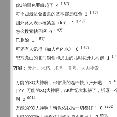
1.8万
你J的黑色要崛起了
4
1.7万
每个团最适合当瓜的基本都是红色
3
1.4万
团外路人表示磕紫莲（kp）
1
1.8万
怎么搜索帖子啊
0
1.5万
已删除
1
1.6万
可还有人记得《如人鱼的水》
0
1.
想找亮山的北门锁钥和泷山的几时花开几时醉
1
万能：
发档、求档、求号、养号、人肉搜索
1
万能的XQ大神啊，保佑我的嘴巴快点张开吧！
1
[ YY ]万能的XQ大神啊，AK世纪大和解了，祈愿一
9014
啊
2
9252
万能的XQ大神啊！请保佑我推一切都好！
0
8936
万能的XQ啊！请保佑我的客户不要掉！
0