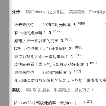
外传：
J家(Johnnys)之外明星、美容美食、Fans同
7850
w
致未来的你——2026年时光胶囊
5
6472
有上楼的姐妹吗？
0
6263
感谢大神一直以来的庇护
0
8688
哎呀，你也来了，节日快乐哟
21
7958
香港影视剧讨论L开得起来吗？
1
8241
凑热闹去看了线下的jns随舞活动好唏嘘
1
1.2万
致未来的你——2024时间胶囊
2
刷到BBC要播放纪录片的新闻，突然想回来看看大
腐版：
J禁-腐版-腐女，耽美狼进，腐女万岁！
2万
[Jesse/244] 驾驶他的车（全员ooc）
13