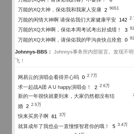
9051
万能的XQ大神，保佑我和我家人安康
2
2
万能的闲情大神啊 请保佑我们大家健康平安
142
9
万能的XQ大神啊，保佑本周考试考出好成绩！
3
9
万能的XQ大神啊，请保佑我的甲沟炎快点痊愈
0
Johnnys-BBS：
Johnnys事务所内部留言。发现不
飞！
2.7万
网易云的演唱会看得开心吗
0
2.6万
求一起战A团 A U happy演唱会！
2
新的一年很快就要到来，大家仍然都没有结
2.5万
婚
2
3万
快来买房子啊
61
3.4万
就算成年了我也会一直憧憬智君你的哦！
5