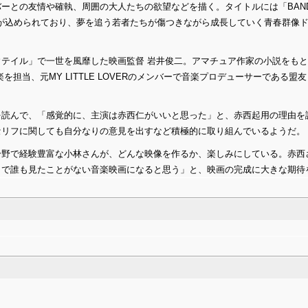
ーとの友情や確執、周囲の大人たちの欲望などを描く。タイトルには「BAND 
味が込められており、夢を追う若者たちが傷つきながら成長していく青春群像
テイル」で一世を風靡した映画監督 岩井俊二。アマチュア作家の小説をも
を担当、元MY LITTLE LOVERのメンバーで音楽プロデューサーである盟
を読んで、「感覚的に、主演は赤西仁がいいと思った」と、赤西起用の理由を
セリフに関しても自分なりの意見を出すなど積極的に取り組んでいるようだ。
分野で経験豊富な小林さんが、どんな映像を作るか、楽しみにしている。赤西
まで誰も見たことがない音楽映画になると思う」と、映画の完成に大きな期待