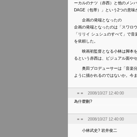
ーカルのナツ（赤西）と他のメンバ
DAGE（包帯）」という2つの意
企画の発端となったの
企画の発端となったのは「スワロウ
「リリイ シュシュのすべて」で音楽
を依頼した。
映画初監督となる小林は脚本
るという赤西は、ビジュアル面や
奥田プロデューサーは「音楽
ように描かれるのではないか。今
= =
2008/10/27 12:40:00
為什麼刪?
= =
2008/10/27 12:40:00
小林武史? 岩井俊二