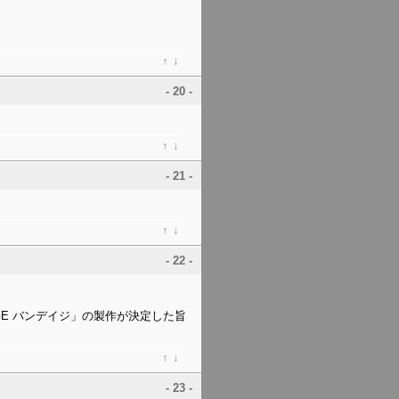
↑
↓
- 20 -
↑
↓
- 21 -
↑
↓
- 22 -
GE バンデイジ」の製作が決定した旨
↑
↓
- 23 -