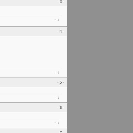
- 3 -
↑
↓
- 4 -
↑
↓
- 5 -
↑
↓
- 6 -
↑
↓
- 7 -