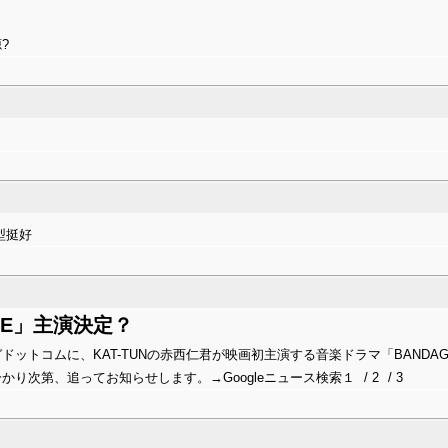
?
型挺好
GE」主演決定？
ットコムに、KAT-TUNの赤西仁君が映画初主演する音楽ドラマ「BANDA
分かり次第、追ってお知らせします。→
Googleニュース検索１
/
2
/
3