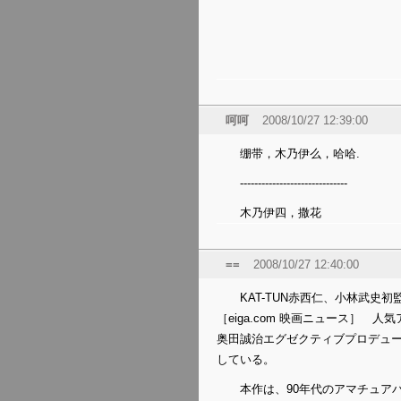
呵呵
2008/10/27 12:39:00
绷带，木乃伊么，哈哈.
------------------------------
木乃伊四，撒花
==
2008/10/27 12:40:00
KAT-TUN赤西仁、小林武史初
［eiga.com 映画ニュース］ 
奥田誠治エグゼクティブプロデュー
している。
本作は、90年代のアマチュア