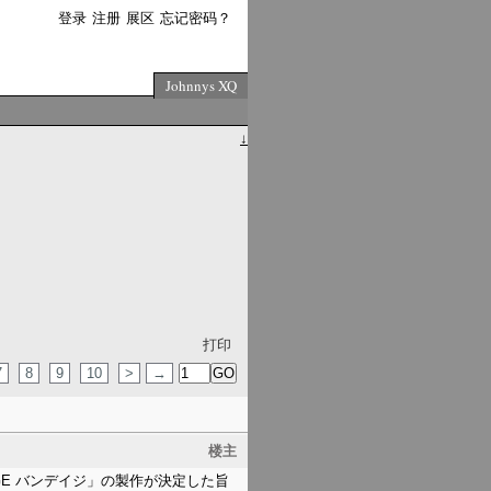
登录
注册
展区
忘记密码？
Johnnys XQ
↓
打印
7
8
9
10
>
→
楼主
GE バンデイジ」の製作が決定した旨