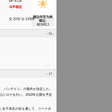
RP:4714
马甲锁定
镶边何苦为难
文:2232 分:11509
镶边
相当8CJ
↑
↓
- 16 -
↑
↓
- 17 -
AGE バンデイジ」の製作が決定した。
にロケを行い、2010年公開を予定
った女子高生の目を通して、リードボ