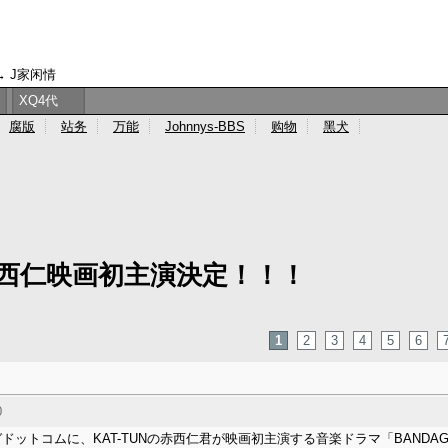
→
J家闲情
XQ4代
腐版
站务
万能
Johnnys-BBS
购物
黑犬
赤西仁映画初主演決定！！！
1
2
3
4
5
6
0
ットコムに、KAT-TUNの赤西仁君が映画初主演する音楽ドラマ「BANDA