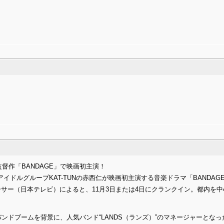
監督作「BANDAGE」で映画初主演！
人気アイドルグループKAT-TUNの赤西仁が映画初主演する音楽ドラマ「BAND
サー（日本テレビ）によると、11月3日または4日にクランクイン。都内を中心
バンドブームを背景に、人気バンド“LANDS（ランズ）”のマネージャーとな