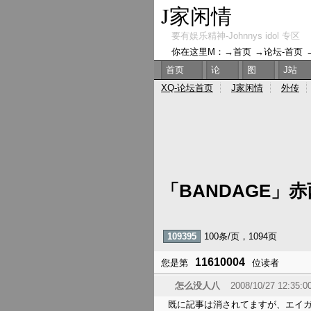
J家闲情
要有娱乐精神-Johnnys idol 专区
你在这里M：→
首页
→
论坛-首页
首页
论
图
J站
XQ-论坛首页
J家闲情
外传
「BANDAGE」
109395
100条/页，1094页
11610004
您是第
位读者
怎么没人八
2008/10/27 12:35:0
既に記事は消されてますが、エイガド