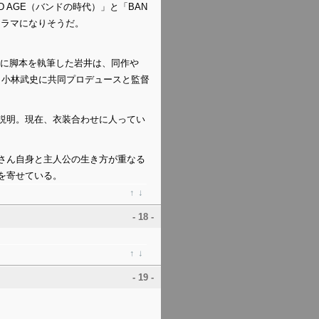
AGE（バンドの時代）」と「BAN
ドラマになりそうだ。
とに脚本を執筆した岩井は、同作や
友 小林武史に共同プロデュースと監督
説明。現在、衣装合わせに人ってい
さん自身と主人公の生き方が重なる
を寄せている。
↑
↓
- 18 -
↑
↓
- 19 -