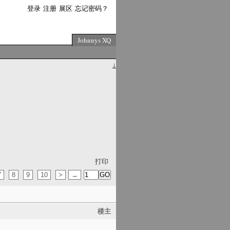
登录
注册
展区
忘记密码？
Johnnys XQ
↓
打印
7
8
9
10
>
→
楼主