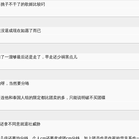
撂挑子不干了的歌姬比较叼
社没退成现在如愿了而已
腾了一溜够最后还是走了，早走还少祸害点儿
买的呀，当然要分咯
，连他和泰国人组的限定都比团卖的多，只能说明破不买团碟
候还拿不同意就退社威胁
碟的几倍还要均分钱，个人cm还要变成团cm分钱，加上团员也是作死的货关系也