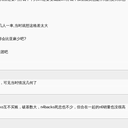
几人一車,当时就想这格差太大
得会比
亚麻少吧?
退团吧
被骂，可见当时情况几何了
ko互不买账，破基数大，n4backo死忠也不少，但合在一起的n6销量也没很高