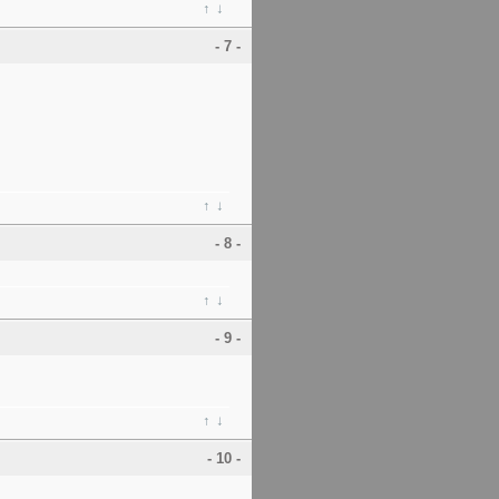
↑
↓
- 7 -
↑
↓
- 8 -
↑
↓
- 9 -
↑
↓
- 10 -