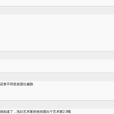
候还拿不同意就退社威胁
么人就知道了，洗白艺术家的祝你团出个艺术家2.0哦