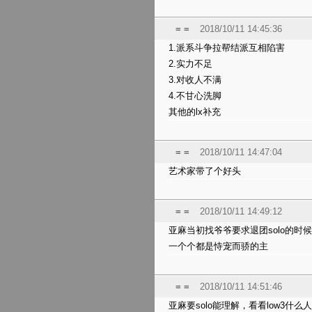
= =
2018/10/11 14:45:36
1.派系斗争拉帮结派互相陷害
2.实力不足
3.对收人不满
4.不甘心洗脚
其他的lx补充
= =
2018/10/11 14:47:04
艺术家带了个好头
= =
2018/10/11 14:49:12
亚麻当初找爷爷要求退团solo的时
一个个都是恃宠而骄的主
= =
2018/10/11 14:51:46
亚麻要solo能理解，看看low3什