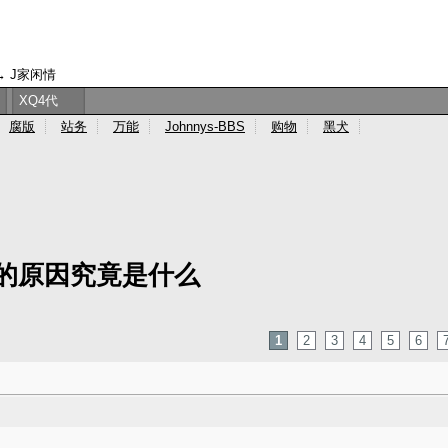
→
J家闲情
XQ4代
腐版
站务
万能
Johnnys-BBS
购物
黑犬
的原因究竟是什么
1
2
3
4
5
6