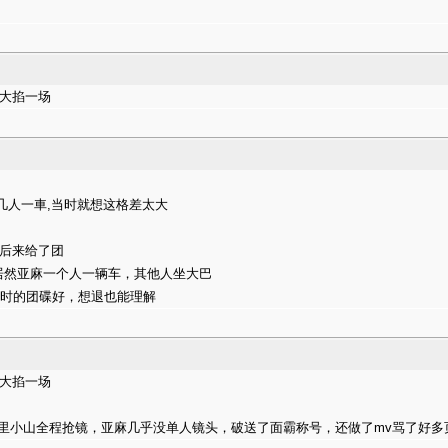
ko大掐一场
几人一車,当时就想这格差太大
，后来给了团
，居然亚麻一个人一辆车，其他人坐大巴
当时的团碟好，想退也能理解
ko大掐一场
絮里小山全程抢镜，亚麻几乎没单人镜头，破送了面霸称号，还做了mv骂了好多