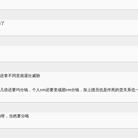
满了
候还拿不同意就退社威胁
碟的几倍还要均分钱，个人cm还要变成团cm分钱，加上团员也是作死的货关系也
买的呀，当然要分咯