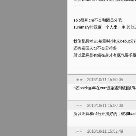
===
solo
碟和
cm
不会和
团员分吧
summary时
亚麻一个人坐一車,其他
我倒是想考古,袖章时小k未debut分
还有泰国人也不会分得多
所以亚麻是有錢在身才有底气
要求
= =
2018/10/11 15:50:05
n团back当年在con饭撒遇到破jj
= =
2018/10/11 15:50:38
所以亚麻和n4分开挺好的，破和bac
= =
2018/10/11 15:52:49