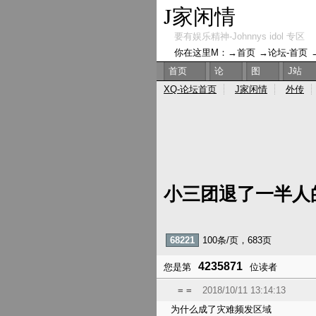
J家闲情
要有娱乐精神-Johnnys idol 专区
你在这里M：→
首页
→
论坛-首页
首页
论
图
J站
XQ-论坛首页
J家闲情
外传
小三团退了一半人
68221
100条/页，683页
4235871
您是第
位读者
= =
2018/10/11 13:14:13
为什么成了灾难频发区域