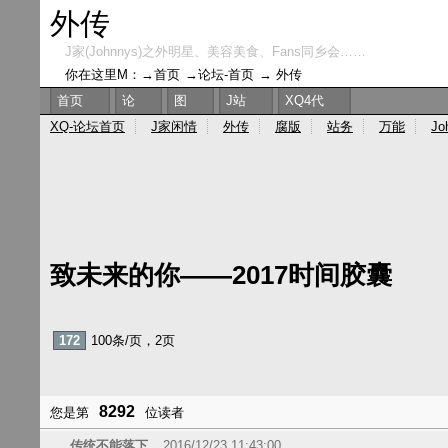
外传
J家(Johnnys)之外明星、美容美食、Fans同乡会……
你在这里M：→
首页
→
论坛-首页
→
外传
首页
论
图
J站
XQ4代
XQ-论坛首页
J家闲情
外传
腐版
站务
万能
Jo
致未来的你——2017时间胶囊
172
100条/页，2页
8292
您是第
位读者
传统不能落下
2016/12/23 11:43:00