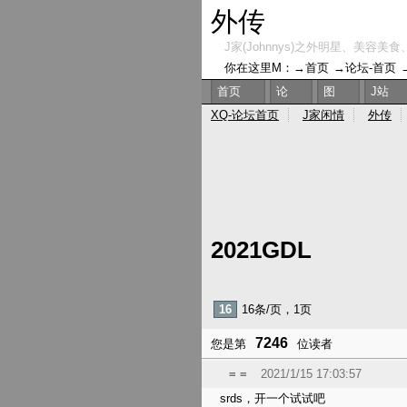
外传
J家(Johnnys)之外明星、美容美食
你在这里M：→
首页
→
论坛-首页
首页
论
图
J站
XQ-论坛首页
J家闲情
外传
2021GDL
16
16条/页，1页
7246
您是第
位读者
= =
2021/1/15 17:03:57
srds，开一个试试吧