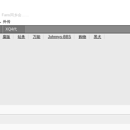
、Fans同乡会……
→
外传
XQ4代
腐版
站务
万能
Johnnys-BBS
购物
黑犬