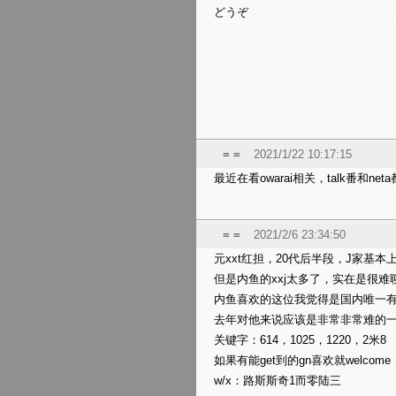
どうぞ
= =
2021/1/22 10:17:15
最近在看owarai相关，talk番和n
= =
2021/2/6 23:34:50
元xxt红担，20代后半段，J家基
但是内鱼的xxj太多了，实在是很
内鱼喜欢的这位我觉得是国内唯一
去年对他来说应该是非常非常难的
关键字：614，1025，1220，2米8
如果有能get到的gn喜欢就welcome
w/x：路斯斯奇1而零陆三