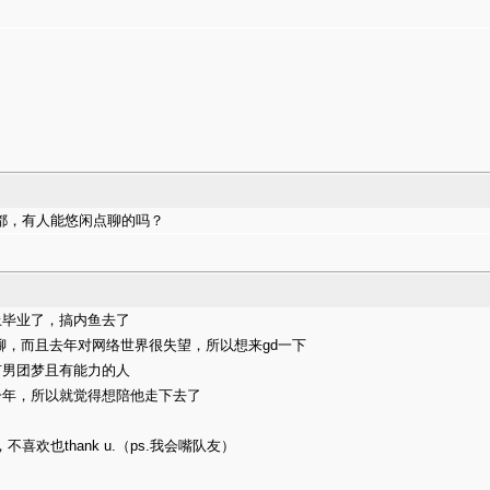
eta都，有人能悠闲点聊的吗？
本上毕业了，搞内鱼去了
难聊，而且去年对网络世界很失望，所以想来gd一下
有男团梦且有能力的人
一年，所以就觉得想陪他走下去了
，不喜欢也thank u.（ps.我会嘴队友）