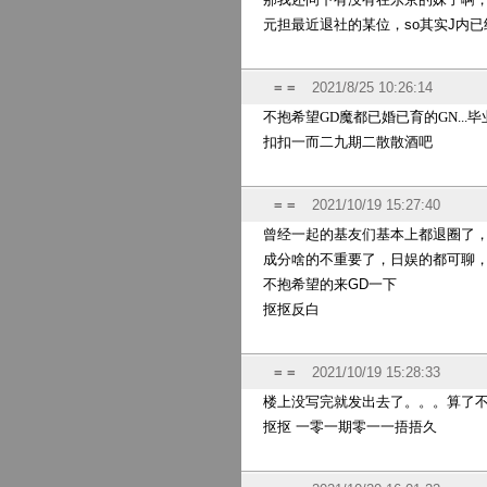
元担最近退社的某位，so其实J内
= =
2021/8/25 10:26:14
不抱希望GD魔都已婚已育的GN..
扣扣一而二
九期二散散酒吧
= =
2021/10/19 15:27:40
曾经一起的基友们基本上都退圈了
成分啥的不重要了，日娱的都可聊
不抱希望的来GD一下
抠抠反白
= =
2021/10/19 15:28:33
楼上没写完就发出去了。。。算了
抠抠 一零一期零一一捂捂久