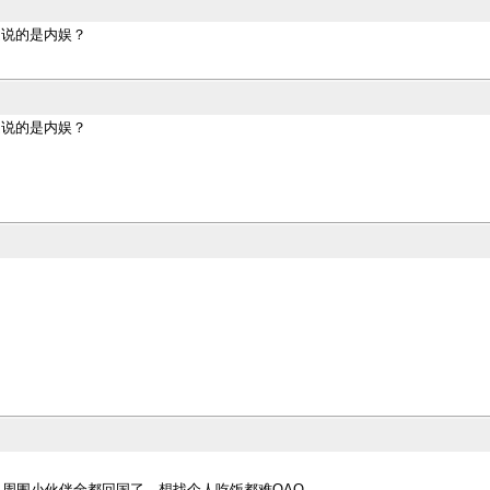
定说的是内娱？
定说的是内娱？
周围小伙伴全都回国了，想找个人吃饭都难QAQ