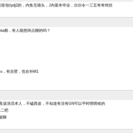
/创/pdj2的，内鱼无墙头，J内基本毕业，尔尔令一三五奇奇饵丝
和neta都，有人能悠闲点聊的吗？
io，有吉壁，也在补M1
s及该演员本人，不磕西皮，不知道有没有GN可以平时唠唠啥的
其二吧
能聊