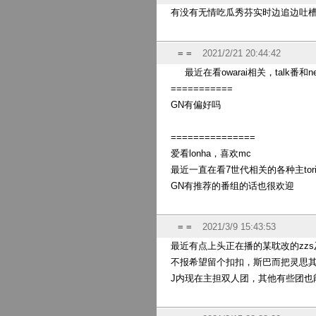
有没有无情吃瓜秀芬实时边追边吐槽清
= =
2021/2/21 20:44:42
最近在看owarai相关，talk番
===========
GN有偏好吗
===============
爱看lonha，喜欢mc
最近一直在看7世代相关的各种主tor
GN有推荐的番组的话也很欢迎
= =
2021/3/9 15:43:53
最近有点上头正在播的某耽改的zz
不报希望留个扣扣，斯巴而把灵思
J内现在主担双人团，其他有些团也