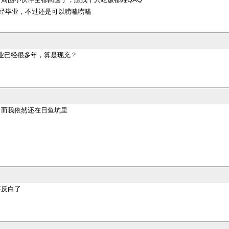
已经毕业，不过还是可以唠嗑唠嗑
.毕业已经很多年，算是现充？
，而我依然还在日鱼坑里
，
不反白了