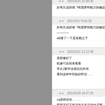
= =
2021/3/15 22:38:30
好奇2L说的谁 ?有团梦和能力的确
= =
2021/3/17 9:01:55
好奇2L说的谁 ?有团梦和能力的确
————
wb搜了一下是老赖之子
= =
2021/4/11 12:12:38
居然修好了
机缘巧合回来看看
早从J家毕业就玩玩外传
看到这种年经贴好怀念……
= =
2021/5/29 18:37:25
xq居然还在………
那我还问下有没有在东京的妹子啊，