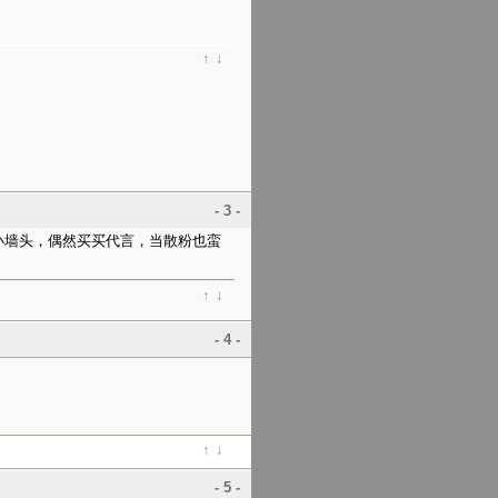
↑
↓
- 3 -
小墙头，偶然买买代言，当散粉也蛮
↑
↓
- 4 -
↑
↓
- 5 -