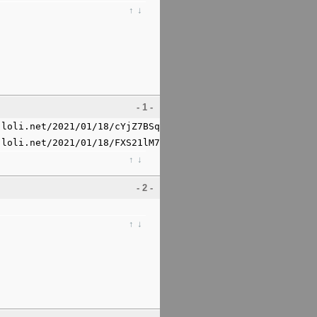
↑
↓
- 1 -
loli.net/2021/01/18/cYjZ7BSqrPTKmw1.jpg" /></a>

.loli.net/2021/01/18/FXS21lM7tmY4vHC.gif" /></a>
↑
↓
- 2 -
↑
↓