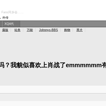
、Fans同乡会……
→
外传
XQ4代
腐版
站务
万能
Johnnys-BBS
购物
黑犬
吗？我貌似喜欢上肖战了emmmmmm