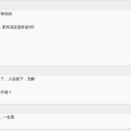
女体自由
，更何况还是虾皮XD
惜了，人品低下，无解
还不错？
了，一生黑