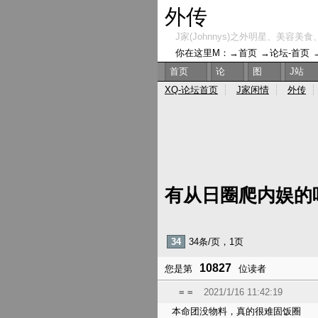
外传
J家(Johnnys)之外明星、美容美食
你在这里M：→
首页
→
论坛-首页
首页
论
图
J站
XQ-论坛首页
J家闲情
外传
有从日圈爬内娱的
34
34条/页，1页
10827
您是第
位读者
= =
2021/1/16 11:42:19
本命团没物料，真的很难固饭圈