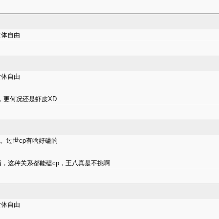
女体自由
女体自由
，更何况还是虾皮XD
。。过世cp有啥好磕的
指，这种关系都能磕cp，王八真是不挑啊
女体自由