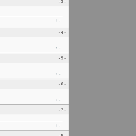
- 3 -
↑
↓
- 4 -
↑
↓
- 5 -
↑
↓
- 6 -
↑
↓
- 7 -
↑
↓
- 8 -