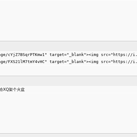
age/cYjZ7BSqrPTKmw1" target="_blank"><img src="https://i.
age/FXS21lM7tmY4vHC" target="_blank"><img src="https://i
给XQ架个火盆