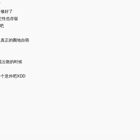
下
时修好了
定性也存疑
吧
是真正的圈地自萌
流云散的时候
个意外吧XDD