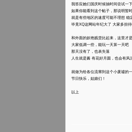
我答应她们国庆时候抽时间尝试一
如果你能看到这个帖子，那说明暂
就是有些地区的速度可能不理想 稳
毕竟XQ这网站年纪大了 大家多担待
和外面的妖艳贱货比起来，这里才
大家低调一些，能玩一天算一天吧
那天没有了，也表失落
人生就是酱 有花好月圆，也会有风
就做为给各位流窜到这个小废墟的一
节日快乐，姑娘们！
以上