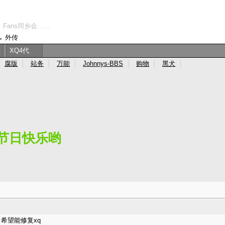
、Fans同乡会……
→
外传
XQ4代
腐版
站务
万能
Johnnys-BBS
购物
黑犬
节日快乐哟
希望能修复xq