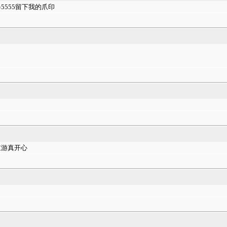
555留下我的爪印
重游真开心