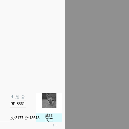
H
M
Q
RP:8561
莫非
文:3177 分:18618
民工
↑
↓