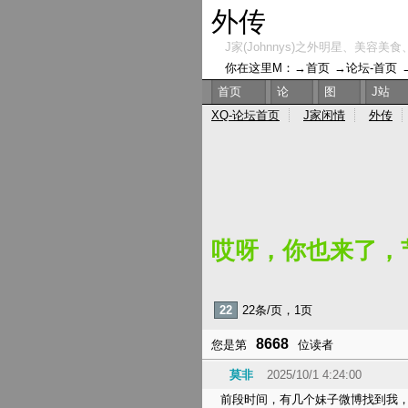
外传
J家(Johnnys)之外明星、美容美食
你在这里M：→
首页
→
论坛-首页
首页
论
图
J站
XQ-论坛首页
J家闲情
外传
哎呀，你也来了，
22
22条/页，1页
8668
您是第
位读者
莫非
2025/10/1 4:24:00
前段时间，有几个妹子微博找到我，