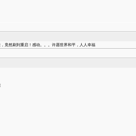
囊，竟然刷到重启！感动。。。许愿世界和平，人人幸福
能