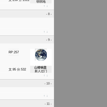
弱弱地
↑
↓
- 8 -
↑
↓
- 9 -
RP:257
山楂锅盖
文:95 分:532
新人过门
↑
↓
- 10 -
↑
↓
- 11 -