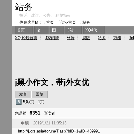
站务
投诉、建议、公告、闲情指南
你在这里M：→
首页
→
论坛-首页
→
站务
首页
论
图
J站
XQ4代
XQ-论坛首页
J家闲情
外传
腐版
站务
万能
Jo
j黑小作文，带j外女优
发言
回复
5
5条/页，1页
6351
您是第
位读者
申锁
2019/1/21 11:35:13
http://j.orz.asia/forum/T.asp?bID=1&ID=439991