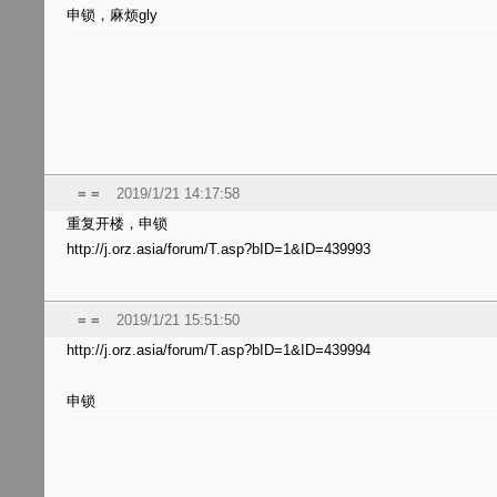
申锁，麻烦gly
= =
2019/1/21 14:17:58
重复开楼，申锁
http://j.orz.asia/forum/T.asp?bID=1&ID=439993
= =
2019/1/21 15:51:50
http://j.orz.asia/forum/T.asp?bID=1&ID=439994
申锁