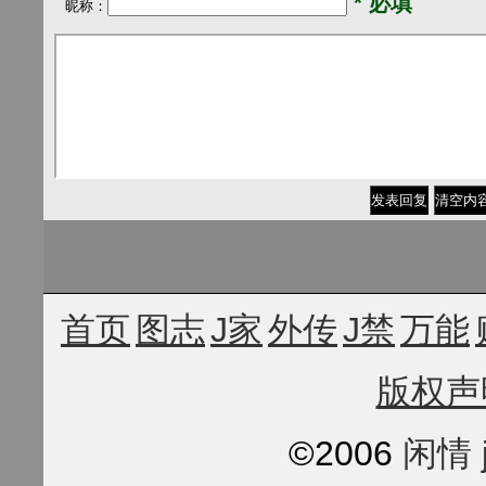
* 必填
昵称：
清空内
首页
图志
J家
外传
J禁
万能
版权声
©2006
闲情 j