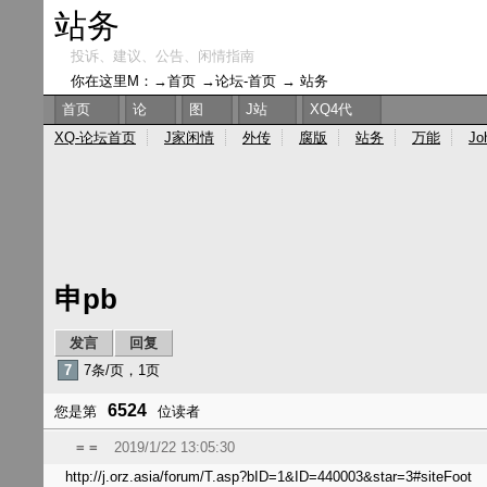
站务
投诉、建议、公告、闲情指南
你在这里M：→
首页
→
论坛-首页
→
站务
首页
论
图
J站
XQ4代
XQ-论坛首页
J家闲情
外传
腐版
站务
万能
Jo
申pb
发言
回复
7
7条/页，1页
6524
您是第
位读者
= =
2019/1/22 13:05:30
http://j.orz.asia/forum/T.asp?bID=1&ID=440003&star=3#siteFoot