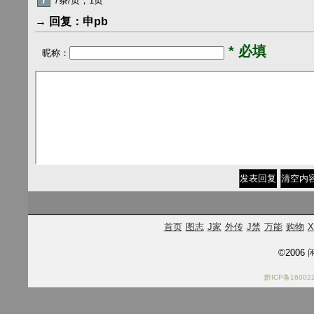
7
7条/页，1页
→ 回复：申pb
* 必填
昵称：
清空内
首页
图志
J家
外传
J禁
万能
购物
X
©2006
闲
黔ICP备16002