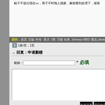
帖子不该出现在wz，黑子不时拖人挑拨，麻烦看到处理下，谢谢
跳转→
首页
主版
外传
黑犬
J禁
万能
站务
Johnnys-BBS
图志 phot
1
1条/页，1页
→ 回复：申请删楼
* 必填
昵称：
清空内