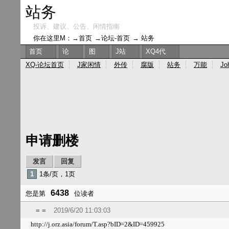
站务
投诉、建议、公告、闲情指南
你在这里M：→
首页
→
论坛-首页
→
站务
首页
论
图
J站
XQ4代
XQ-论坛首页
J家闲情
外传
腐版
站务
万能
Jo
申请删楼
发言
回复
1
1条/页，1页
6438
您是第
位读者
= =
2019/6/20 11:03:03
http://j.orz.asia/forum/T.asp?bID=2&ID=459925