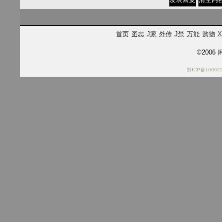
首页
图志
J家
外传
J禁
万能
购物
X
©2006
闲
黔ICP备16002