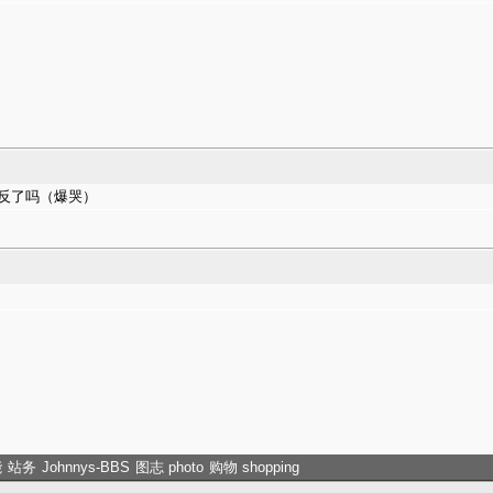
输反了吗（爆哭）
能
站务
Johnnys-BBS
图志 photo
购物 shopping