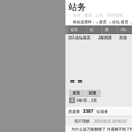
站务
投诉、建议、公告、闲情指南
你在这里M：→
首页
→
论坛-首页
首页
论
图
J站
XQ-论坛首页
J家闲情
外传
＝＝
发言
回复
3
3条/页，1页
3387
您是第
位读者
我不理解
2021/9/22 19:56:02
为什么连万能都锁了 许愿都不给了