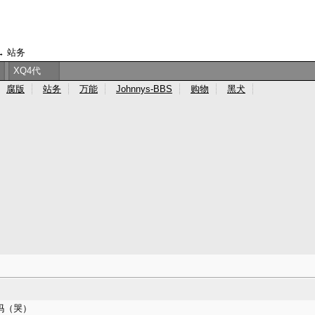
→
站务
XQ4代
腐版
站务
万能
Johnnys-BBS
购物
黑犬
吗（哭）