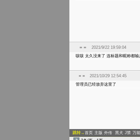
＝＝
2021/9/22 19:59:04
咳咳 太久没来了 连标题和昵称都
= =
2021/10/29 12:54:45
管理员已经放弃这里了
跳转→
首页
主版
外传
黑犬
J禁
万