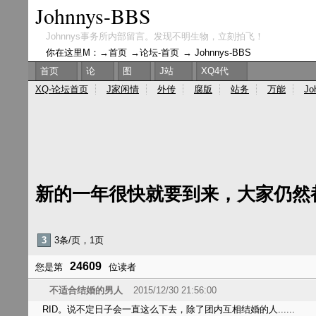
Johnnys-BBS
Johnnys事务所内部留言。发现不明生物，立刻拍飞！
你在这里M：→
首页
→
论坛-首页
→
Johnnys-BBS
首页
论
图
J站
XQ4代
XQ-论坛首页
J家闲情
外传
腐版
站务
万能
Jo
新的一年很快就要到来，大家仍然
3
3条/页，1页
24609
您是第
位读者
不适合结婚的男人
2015/12/30 21:56:00
RID。说不定日子会一直这么下去，除了团内互相结婚的人......