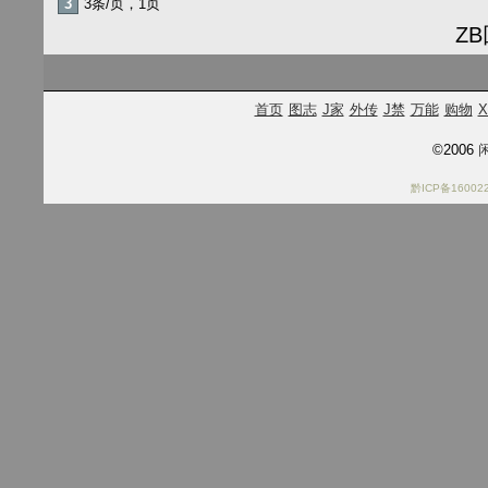
3
3条/页，1页
Z
首页
图志
J家
外传
J禁
万能
购物
X
©2006
闲
黔ICP备16002