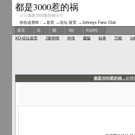
都是3000惹的祸
浏览
都是3000惹的祸
资料
你在这里M：→
首页
→
论坛-首页
→
Johnnys Fans Club
首页
论
图
J站
XQ4代
XQ-论坛首页
J家闲情
外传
腐版
站务
万能
Jo
都是3000惹的祸
→的博