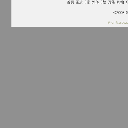
首页
图志
J家
外传
J禁
万能
购物
X
©2006
闲
黔ICP备16002