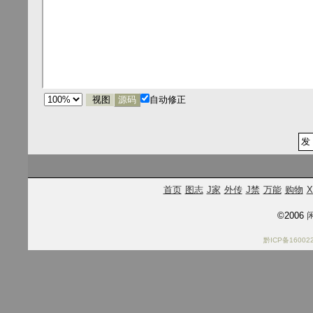
视图
源码
自动修正
首页
图志
J家
外传
J禁
万能
购物
X
©2006
闲
黔ICP备16002