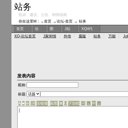
站务
投诉、建议、公告、闲情指南
你在这里M：→
首页
→
论坛-首页
→
站务
首页
论
图
J站
XQ4代
XQ-论坛首页
J家闲情
外传
腐版
站务
万能
Jo
发表内容
昵称:
标题:
A
■
⊕
Url
去链接
贴图
〓
U
下划线
[×]
←
中
→