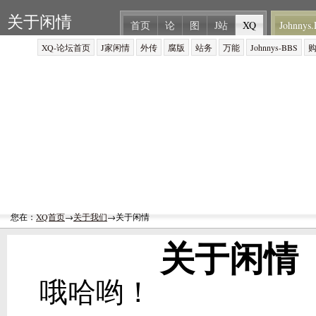
关于闲情
首页
论
图
J站
XQ
Johnnys.
XQ-论坛首页
J家闲情
外传
腐版
站务
万能
Johnnys-BBS
您在：
XQ首页
→
关于我们
→关于闲情
关于闲情
哦哈哟！