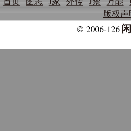
首页
图志
J家
外传
J禁
万能
版权声
© 2006
-126