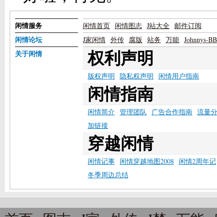
闲情服务
闲情首页
闲情图志
J站大全
邮件订阅
闲情论坛
J家闲情
外传
腐版
站务
万能
Johnnys-B
权利声明
关于闲情
版权声明
隐私权声明
闲情用户指南
闲情指南
闲情简介
管理团队
广告合作指南
流量
加链接
穿越闲情
闲情记事
闲情穿越地图2008
闲情2周年记
冬季周边总结